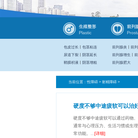
生殖整形
前列
Plastic
Prost
包皮过长
丨
包茎粘连
前列腺炎
丨
前列
尿道下裂
丨
阴茎延长
前列腺增生
丨
前
鞘膜积液
丨
阴茎增粗
前列腺肥大
当前位置：
性障碍
>
射精障碍
>
硬度不够中途疲软可以治
硬度不够中途疲软可以通过药物、
通常与心理压力、生活习惯或生理
常功能。...
[详细]