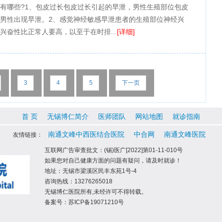
有哪些?1、包皮过长包皮过长引起的早泄，男性生殖部位包皮
男性出现早泄。2、感觉神经敏感早泄患者的生殖部位神经兴
奋性比正常人要高，以至于在时排...
[详细]
3
4
5
下一页
首 页
无锡博仁简介
医师团队
网站地图
就诊指南
南通文峰中西医结合医院
中合网
南通文峰医院
友情链接：
互联网广告审查批文：(锡)医广[2022]第01-11-010号
如果您对自己健康方面的问题有疑问，请及时就诊！
地址：无锡市梁溪区民丰东苑1号-4
咨询热线：13276265018
无锡博仁医院所有,未经许可不得转载。
备案号：苏ICP备19071210号