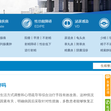
腺疾病
性功能障碍
泌尿感染
ate
ED/PE
VD
腺痛
阳痿
丨
早泄
丨
不射精
尿道炎
丨
龟头炎
少精
丨
列腺囊肿
射精障碍
丨
性欲低下
睾丸炎
丨
附睾炎
精子不
逆行射精
精囊炎
丨
阴囊湿疹
精索静
好吗
生活方式调整和心理疏导等综合治疗手段有效改善。这种情况
因素有关，明确病因后采取针对性措施，多数患者能够恢复正