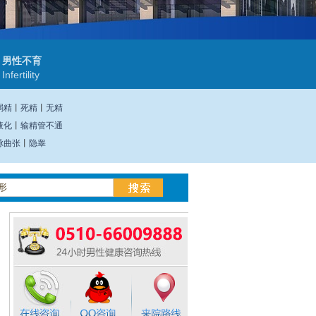
男性不育
Infertility
弱精
丨
死精
丨
无精
液化
丨
输精管不通
脉曲张
丨
隐睾