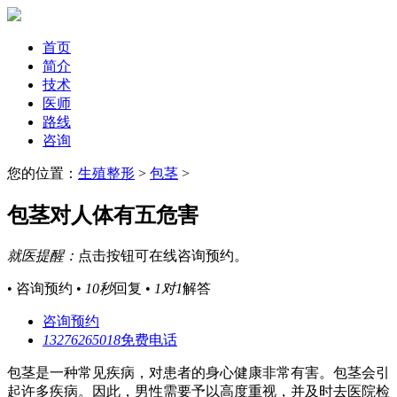
首页
简介
技术
医师
路线
咨询
您的位置：
生殖整形
>
包茎
>
包茎对人体有五危害
就医提醒：
点击按钮可在线咨询预约。
• 咨询预约 •
10秒
回复 •
1对1
解答
咨询预约
13276265018
免费电话
包茎是一种常见疾病，对患者的身心健康非常有害。包茎会引
起许多疾病。因此，男性需要予以高度重视，并及时去医院检