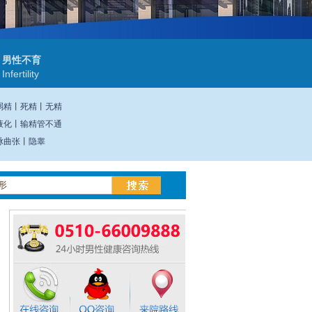
男性不育
Infertility
弱精
丨
死精
丨
无精
液化
丨
输精管不通
脉曲张
丨
隐睾