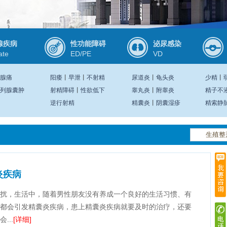
腺疾病
性功能障碍
泌尿感染
ate
ED/PE
VD
腺痛
阳痿
丨
早泄
丨
不射精
尿道炎
丨
龟头炎
少精
丨
列腺囊肿
射精障碍
丨
性欲低下
睾丸炎
丨
附睾炎
精子不
逆行射精
精囊炎
丨
阴囊湿疹
精索静
炎疾病
扰，生活中，随着男性朋友没有养成一个良好的生活习惯、有
都会引发精囊炎疾病，患上精囊炎疾病就要及时的治疗，还要
...
[详细]