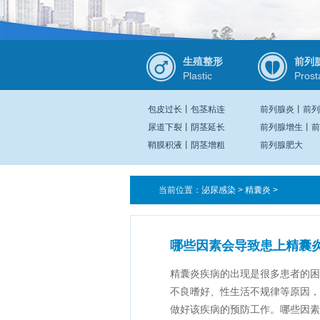
生殖整形
前列
Plastic
Prost
包皮过长
丨
包茎粘连
前列腺炎
丨
前列
尿道下裂
丨
阴茎延长
前列腺增生
丨
前
鞘膜积液
丨
阴茎增粗
前列腺肥大
当前位置：
泌尿感染
>
精囊炎
>
哪些因素会导致患上精囊
精囊炎疾病的出现是很多患者的困
不良嗜好、性生活不规律等原因，
做好该疾病的预防工作。哪些因素会